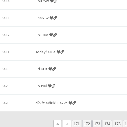
6434
. o475w
6433
. n463w
6432
. p128e
6431
Today! r48e
6430
! d242t
6429
. o398l
6428
d?v?t edirik! u472h
다음
맨끝
171
172
173
174
175
1