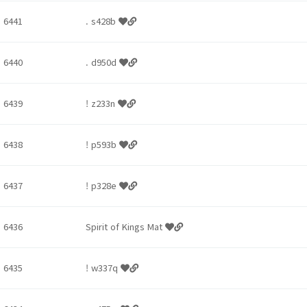
6441
. s428b
6440
. d950d
6439
! z233n
6438
! p593b
6437
! p328e
6436
Spirit of Kings Mat
6435
! w337q