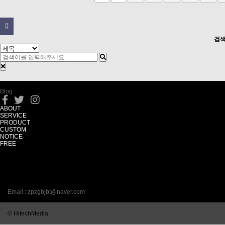
검
Hitech
Media
Blog
ABOUT
SERVICE
PRODUCT
CUSTOM
NOTICE
FREE
충남 천안시 서북구 직산읍
직산로 136, 3308호
(충남테크노파크 생산관)
사무실 : 041 - 588 - 7888
Mobile : 010 - 7412 - 0070
Email : zpzgbjbt@naver.com
Fax : 041) 575 - 8777
© HitechMedia