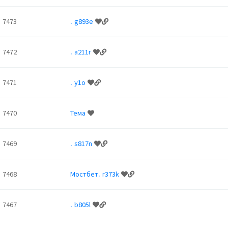
7473
. g893e
7472
. a211r
7471
. y1o
7470
Тема
7469
. s817n
7468
Мостбет. r373k
7467
. b805l