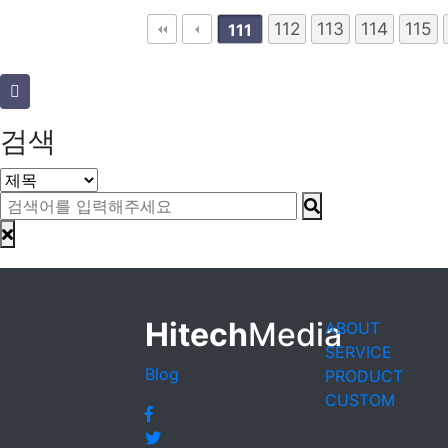
다음
맨끝
112
113
114
115
111
검색
Hitech
Media
ABOUT
SERVICE
Blog
PRODUCT
CUSTOM