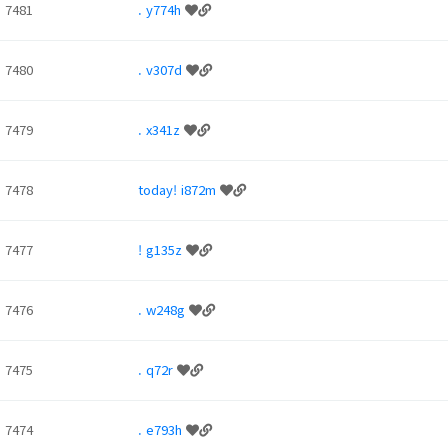
7481
. y774h
7480
. v307d
7479
. x341z
7478
today! i872m
7477
! g135z
7476
. w248g
7475
. q72r
7474
. e793h