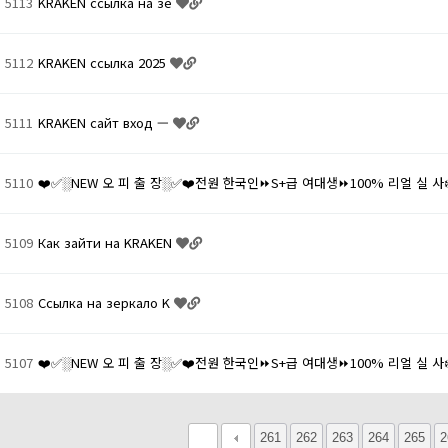
5113
KRAKEN ссылка на зе
5112
KRAKEN ссылка 2025
5111
KRAKEN сайт вход —
5110
❤️✅░NEW 오 피 출 장░✅❤️전원 한국인⏩S+급 여대생⏩100% 리얼 실 사
5109
Как зайти на KRAKEN
5108
Ссылка на зеркало K
5107
❤️✅░NEW 오 피 출 장░✅❤️전원 한국인⏩S+급 여대생⏩100% 리얼 실 사
다음
맨끝
261
262
263
264
265
2