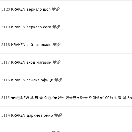
5120
KRAKEN зеркало шоп
5119
KRAKEN зеркало сего
5118
KRAKEN сайт зеркало
5117
KRAKEN вход магазин
5116
KRAKEN ссылка офици
5115
❤️✅░NEW 오 피 출 장░✅❤️전원 한국인⏩S+급 여대생⏩100% 리얼 실 사
5114
KRAKEN даркнет онио