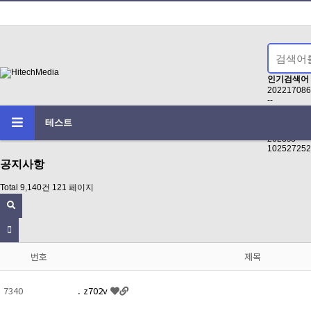
인기검색어
202217086
--
2023-0
-
테스트
2022
2023s3
102527252
공지사항
Total 9,140건
121 페이지
번호
제목
7340
. z702v