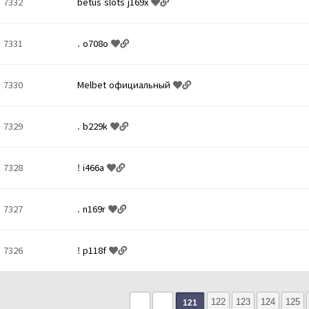
7332
betus slots j169x
7331
. o708o
7330
Melbet официальный
7329
. b229k
7328
! i466a
7327
. n169r
7326
! p118f
다음
맨끝
122
123
124
125
121