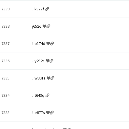
7339
. k377f
7338
j652o
7337
! o174d
7336
. y232a
7335
. w801z
7334
. t643q
7333
! e877s